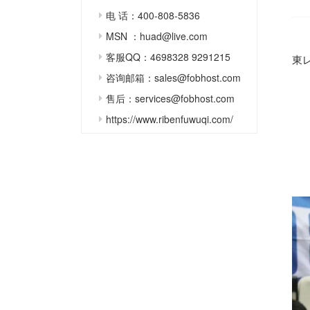
电 话：400-808-5836
MSN ：huad@live.com
客服QQ：4698328 9291215
東レ3
咨询邮箱：sales@fobhost.com
售后：services@fobhost.com
https://www.ribenfuwuqi.com/