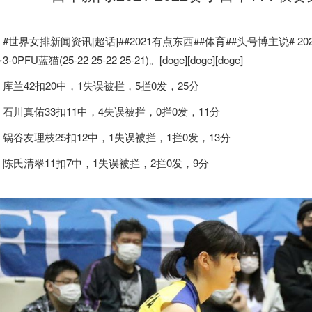
#世界女排新闻资讯[超话]##2021有点东西##体育##头号博主说# 202
-0PFU蓝猫(25-22 25-22 25-21)。[doge][doge][doge]
库兰42扣20中，1失误被拦，5拦0发，25分
石川真佑33扣11中，4失误被拦，0拦0发，11分
锅谷友理枝25扣12中，1失误被拦，1拦0发，13分
陈氏清翠11扣7中，1失误被拦，2拦0发，9分