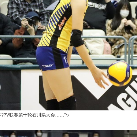
??V联赛第十轮石川県大会……”/>