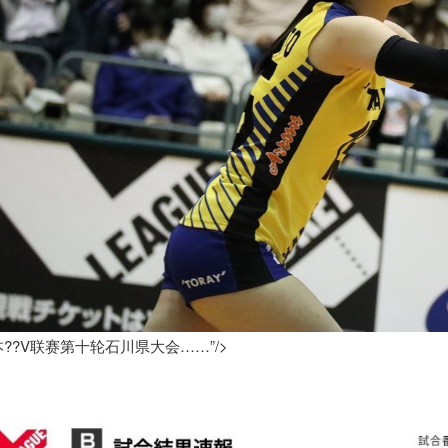
??V联赛第十轮石川県大会……”/>