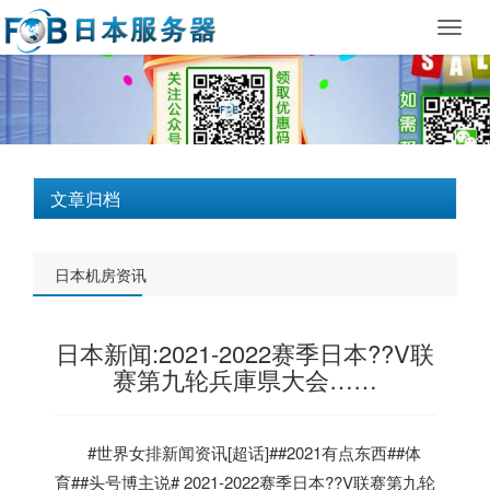
Toggl
navig
文章归档
日本机房资讯
日本新闻:2021-2022赛季日本??V联
赛第九轮兵庫県大会……
#世界女排新闻资讯[超话]##2021有点东西##体
育##头号博主说# 2021-2022赛季
日本
??V联赛第九轮