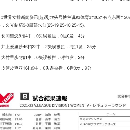
#世界女排新闻资讯[超话]##头号博主说##体育##2021有点东西# 202
，久光制药3-0黑部水仙(25-19 25-18 25-15)。
长冈望悠8扣4中，0失误被拦，0拦0发，4分
井上爱里沙46扣22中，2失误被拦，2拦1发，25分
大竹里步4扣1中，0失误被拦，0拦1发，2分
皮姆皮查亚16扣9中，0失误被拦，0拦0发，9分