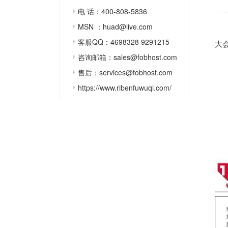
电 话：400-808-5836
MSN ：huad@live.com
客服QQ：4698328 9291215
大会
咨询邮箱：sales@fobhost.com
售后：services@fobhost.com
https://www.ribenfuwuqi.com/