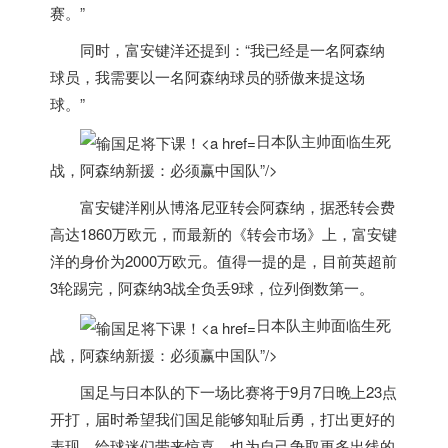
赛。”
同时，富安键洋还提到：“我已经是一名阿森纳
球员，我需要以一名阿森纳球员的骄傲来提这场
球。”
日本队主帅面临生死
战，阿森纳新援：必须赢中国队”/>
富安键洋刚从博洛尼亚转会阿森纳，据悉转会费
高达1860万欧元，而最新的《转会市场》上，富安键
洋的身价为2000万欧元。值得一提的是，目前英超前
3轮踢完，阿森纳3战全负丢9球，位列倒数第一。
日本队主帅面临生死
战，阿森纳新援：必须赢中国队”/>
国足与
日本
队的下一场比赛将于9月7日晚上23点
开打，届时希望我们国足能够知耻后勇，打出更好的
表现，给球迷们带来惊喜，也为自己争取更多出线的