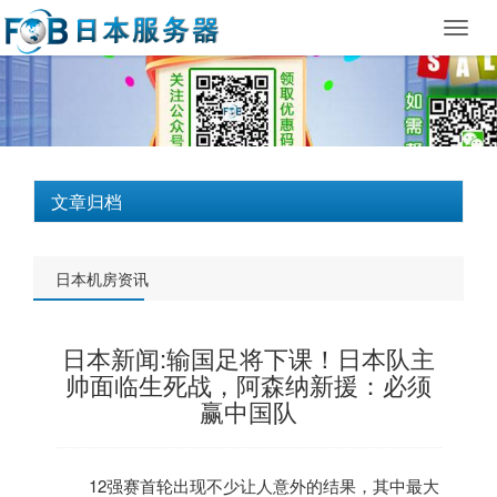
Toggl
navig
文章归档
日本机房资讯
日本新闻:输国足将下课！日本队主
帅面临生死战，阿森纳新援：必须
赢中国队
12强赛首轮出现不少让人意外的结果，其中最大