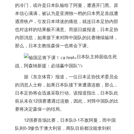
的冷门，或许是
日本
队输给了阿曼，遭遇开门黑。原
本信心满满，被认为是亚洲独一档的
日本
男足首战遭
遇滑铁卢，引发
日本
球迷的痛批，就连
日本
足协内部
也对这样的结果极不满意。而据日媒报道，
日本
足协
内部消息，如果接下来对阵中国队的比赛继续输球，
那么，
日本
主教练森保一也将会下课。
日本队主帅面临生死
战，阿森纳新援：必须赢中国队”/>
据《东京体育》报道，一位
日本
足协技术委员会
的消息人士称，如果
日本
队接下来遭遇连败，那么，
日本
足协将会迅速采取行动。该报道指出，
日本
队此
前从未在12强赛遭遇过连败，因此，对阵中国队的比
赛将决定森保一的结局。
12强赛首场比赛，
日本
队0-1不敌阿曼，而中国
队则0-3惨负于澳大利亚，两队目前都没能拿到积