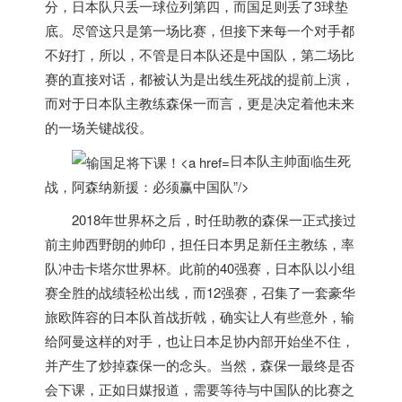
分，
日本
队只丢一球位列第四，而国足则丢了3球垫
底。尽管这只是第一场比赛，但接下来每一个对手都
不好打，所以，不管是
日本
队还是中国队，第二场比
赛的直接对话，都被认为是出线生死战的提前上演，
而对于
日本
队主教练森保一而言，更是决定着他未来
的一场关键战役。
日本队主帅面临生死
战，阿森纳新援：必须赢中国队”/>
2018年世界杯之后，时任助教的森保一正式接过
前主帅西野朗的帅印，担任
日本
男足新任主教练，率
队冲击卡塔尔世界杯。此前的40强赛，
日本
队以小组
赛全胜的战绩轻松出线，而12强赛，召集了一套豪华
旅欧阵容的
日本
队首战折戟，确实让人有些意外，输
给阿曼这样的对手，也让
日本
足协内部开始坐不住，
并产生了炒掉森保一的念头。当然，森保一最终是否
会下课，正如日媒报道，需要等待与中国队的比赛之