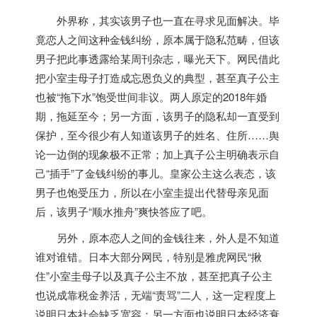
外界称，其实该男子也一直在寻求见面解决。毕
竟恋人之间这种金钱纠纷，原本属于隐私范畴，但该
男子把此事透露给某周刊杂志，曝光天下。网民借此
把小室圭母子打造成忘恩负义的典型，甚至真子公主
也被“拖下水”饱受世间非议。两人原定的2018年婚
期，拖延至今；另一方面，该男子的隐私却一直受到
保护，至今很少有人知道该男子的姓名、住所……舆
论一边倒的现象极不正常；加上真子公主明确表示自
己“插手”了金钱纠纷的事儿。皇家公主这么表态，该
男子也饱受压力，所以在小室圭提出代替母亲见面
后，该男子“顺水推舟”爽快答应了吧。
另外，原本恋人之间的金钱往来，外人是不知道
谁对谁错。
日本
大部分网民，特别是雅虎网民“揪
住”小室圭母子以及真子公主不放，甚至把真子公主
也说成靠税金养活，无端“责骂”二人，这一定程度上
说明
日本
社会缺乏宽容；另一方面也说明
日本
经济衰