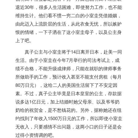
退近30年，很多人生活困难，即使努力工作，也不能
维持生计。他们看不惯一穷二白的小室圭凭借婚姻，
由此迈入上流阶层的生活，从此衣食无忧，所以嫉妒
恨的情绪，一下子洒在了这小室圭母子，以及公主身
上了吧。
真子公主与小室圭将于14日离开
日本
，赴美一同
生活。由于小室圭在今年7月举行的司法考试上，成
绩不合格，不能升级成律师，只能在就职的律师事务
所做助手的工作，预计收入甚至不能支付房租（每月
80万日元），这给二人的美国生活留下了不安定因
素。不过，真子公主毕竟是
日本
皇室的公主，存款据
说多达1亿日元，加上结婚时她父母亲、以及爷爷奶
奶给的祝贺金，是不愁钱花的。另外，据称她还在纽
约找到了年收入1500万日元的工作，所以即使小室圭
无收入，只要感情不出问题，这两小口的日子还是会
过得小资情调的吧。