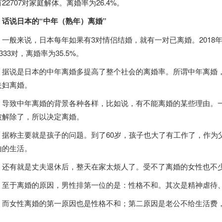
22707对家庭解体。离婚率为26.4%。
话说
日本
的“中年（熟年）离婚”
般来说，
日本
每年如果有3对情侣结婚，就有一对已离婚。2018
8333对，离婚率为35.5%。
说是
日本
的中年离婚多提高了整个社会的离婚率。所谓中年离婚，
夫妇离婚。
致中年离婚的背景各种各样，比如说，有不能离婚的某些理由。一
被解除了，所以决定离婚。
称主要就是孩子的问题。到了60岁，孩子也大了有工作了，作为
由的生活。
有就是丈夫退休后，整天在家太烦人了。受不了离婚的女性也不
于离婚的原因，男性排第一位的是：性格不和。其次是精神虐待、
女性离婚的第一原因也是性格不和；第二原因是老公不给生活费，