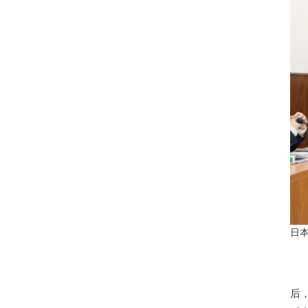
日本
居
后