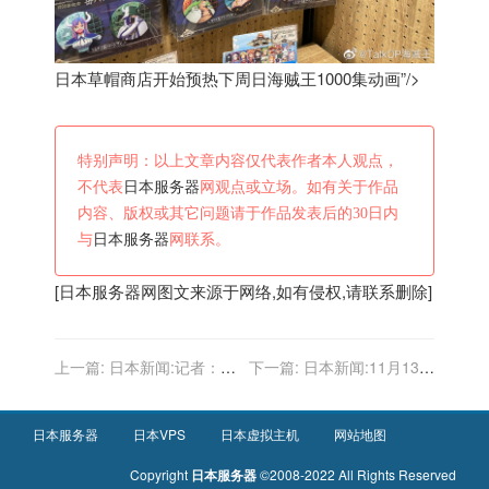
日本草帽商店开始预热下周日海贼王1000集动画”/>
特别声明：以上文章内容仅代表作者本人观点，
不代表
日本服务器
网观点或立场。如有关于作品
内容、版权或其它问题请于作品发表后的30日内
与
日本服务器
网联系。
[
日本服务器
网图文来源于网络,如有侵权,请联系删除]
上一篇:
日本新闻:记者：国
下一篇:
日本新闻:11月13日
足大概率输日本后出局 青黄
本土新增“70＋8”！北京无新
不接剩余比赛谁去踢仍是问
增！全国中高风险地区汇总
题
日本服务器
日本VPS
日本虚拟主机
网站地图
Copyright
日本服务器
©2008-2022 All Rights Reserved