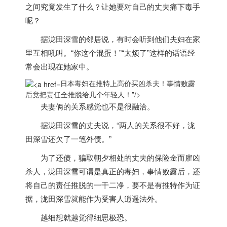
之间究竟发生了什么？让她要对自己的丈夫痛下毒手
呢？
据泷田深雪的邻居说，有时会听到他们夫妇在家
里互相吼叫。“你这个混蛋！”“太烦了”这样的话语经
常会出现在她家中。
日本毒妇在推特上高价买凶杀夫！事情败露
后竟把责任全推脱给几个年轻人！”/>
夫妻俩的关系感觉也不是很融洽。
据泷田深雪的丈夫说，
“两人的关系很不好，泷
田深雪还欠了一笔外债。”
为了还债，骗取朝夕相处的丈夫的保险金而雇凶
杀人，泷田深雪可谓是真正的毒妇，事情败露后，还
将自己的责任推脱的一干二净，要不是有推特作为证
据，泷田深雪就能作为受害人逍遥法外。
越细想就越觉得细思极恐。