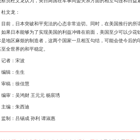
观察员杜文龙认为，美日两国在军事同盟关系方面的相互勾连和日益
杜文龙：
目前，
日本
突破和平宪法的心态非常迫切。同时，在美国推行的所谓
。如果
日本
能够为了实现美国的利益冲锋在前面，美国至少可以少花
本
是地区麻烦的制造者，这两个国家一旦相互勾结，可能会使今后的
甚至全世界的和平稳定。
记者：宋波
编辑：生生
审稿：徐佳慧
编审：吴鸿财 王元元 杨宸琇
主编：朱西迪
监制：吕锡成 孙利 谭淑惠