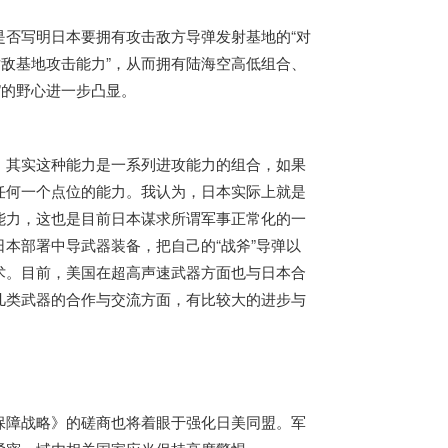
是否写明
日本
要拥有攻击敌方导弹发射基地的“对
对敌基地攻击能力”，从而拥有陆海空高低组合、
”的野心进一步凸显。
。其实这种能力是一系列进攻能力的组合，如果
任何一个点位的能力。我认为，
日本
实际上就是
能力，这也是目前
日本
谋求所谓军事正常化的一
日本
部署中导武器装备，把自己的“战斧”导弹以
术。目前，美国在超高声速武器方面也与
日本
合
几类武器的合作与交流方面，有比较大的进步与
保障战略》的磋商也将着眼于强化日美同盟。军