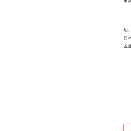
事
加
日
区