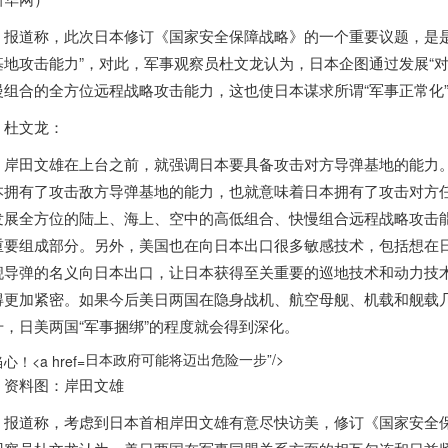
报道称，此次
日本
修订《国家安全保障战略》的一个重要议题，是
基地攻击能力”，对此，军事观察员杜文龙认为，
日本
企图通过发展“
慢组合的全方位远程战略攻击能力，这也使
日本
谋求所谓“军事正常化
杜文龙：
岸田文雄在上台之前，就强调
日本
要具备攻击对方导弹基地的能力
本
拥有了攻击敌方导弹基地的能力，也就意味着
日本
拥有了攻击对方
发展全方位的陆上、海上、空中的高低组合、快慢组合远程战略攻击
重要组成部分。另外，美国也在向
日本
出口很多敏感技术，包括想在
舰导弹的名义向
日本
出口，让
日本
获得至关重要的巡地技术和动力技
得更加紧密。如果今后美日两国在隐身战机、航空母舰、机载和舰载
升，日美两国“军事捆绑”的程度就会得到深化。
日本政府可能将迈出危险一步”/>
资料图：岸田文雄
报道称，考虑到
日本
首相岸田文雄有意尽快访美，修订《国家安全