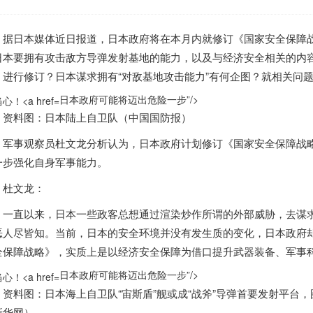
据
日本
媒体近日报道，
日本
政府将在本月内就修订《国家安全保障
日本
要拥有攻击敌方导弹发射基地的能力，以及与经济安全相关的内
》进行修订？
日本
谋求拥有“对敌基地攻击能力”有何企图？就相关问
日本政府可能将迈出危险一步”/>
资料图：
日本
陆上自卫队（中国国防报）
军事观察员杜文龙分析认为，
日本
政府计划修订《国家安全保障战略
一步强化自身军事能力。
杜文龙：
一直以来，
日本
一些政客总想通过渲染炒作所谓的外部威胁，去谋
恶人尽皆知。当前，
日本
的安全环境并没有发生质的变化，
日本
政府
全保障战略》，实质上是以经济安全保障为借口提升武器装备、军事
日本政府可能将迈出危险一步”/>
资料图：
日本
海上自卫队“宙斯盾”舰或成“战斧”导弹首要发射平台，
新华网）