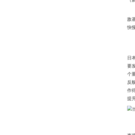
敌
快
日
要
个
反
作
提