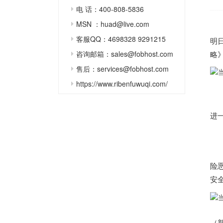
电 话：400-808-5836
MSN ：huad@live.com
客服QQ：4698328 9291215
明
咨询邮箱：sales@fobhost.com
略
售后：services@fobhost.com
https://www.ribenfuwuqi.com/
进
险
安
（