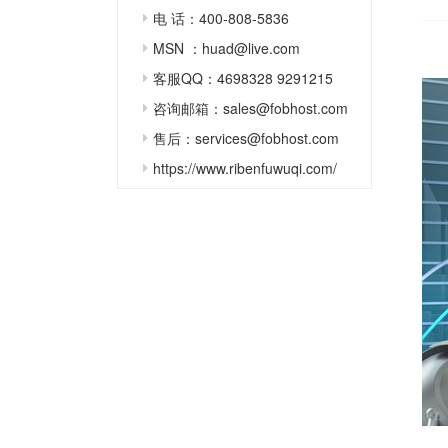
电 话：400-808-5836
MSN ：huad@live.com
客服QQ：4698328 9291215
咨询邮箱：sales@fobhost.com
售后：services@fobhost.com
https://www.ribenfuwuqi.com/