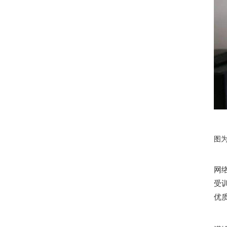
图
网
受
优