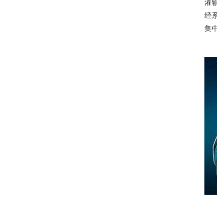
灌
经
集