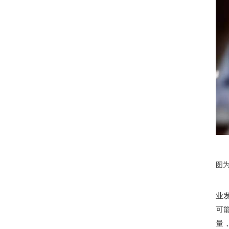
图
业
可
量