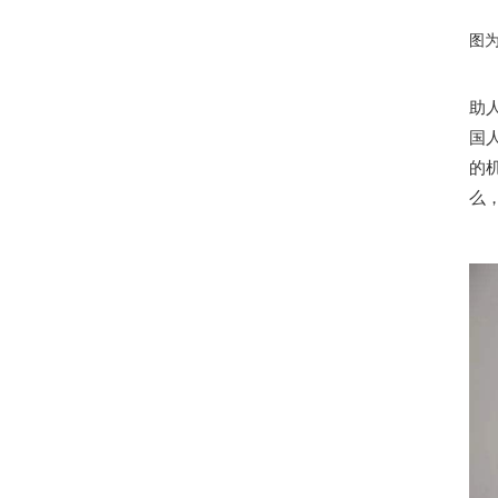
图
助
国
的
么