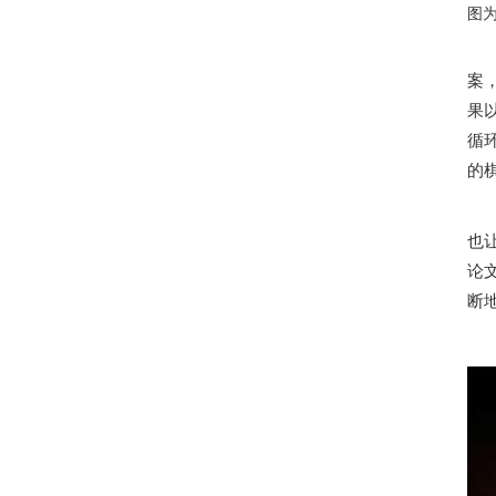
图
案
果
循
的
也
论
断